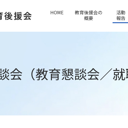
HOME
教育後援会の
活動
概要
報告
区懇談会（教育懇談会／